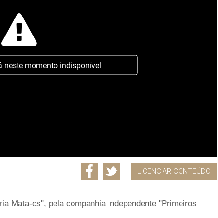
á neste momento indisponível
LICENCIAR CONTEÚDO
ria Mata-os", pela companhia independente "Primeiros