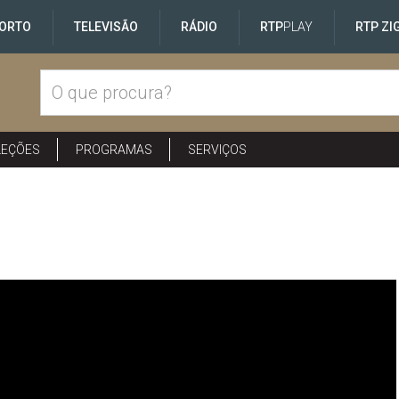
ORTO
TELEVISÃO
RÁDIO
RTP
PLAY
RTP ZI
LEÇÕES
PROGRAMAS
SERVIÇOS