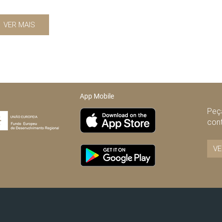
VER MAIS
App Mobile
Peça
con
VE