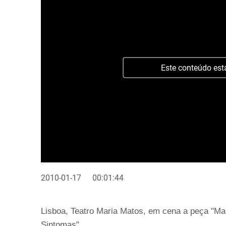
Este conteúdo est
2010-01-17
00:01:44
Lisboa, Teatro Maria Matos, em cena a peça "Ma
Sintomas".