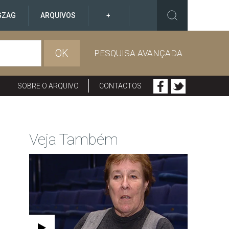
GZAG
ARQUIVOS
+
OK
PESQUISA AVANÇADA
SOBRE O ARQUIVO
CONTACTOS
Veja Também