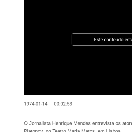
Este conteúdo est
1974-01-14
00:02:53
O Jornalista Henrique Mendes entrevista os ator
Platonov, no Teatro Maria Matos, em Lisboa.