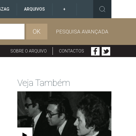
GZAG
ARQUIVOS
+
OK
PESQUISA AVANÇADA
SOBRE O ARQUIVO
CONTACTOS
Veja Também