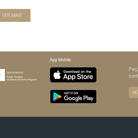
VER MAIS
App Mobile
Peça
con
VE