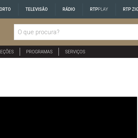
ORTO
TELEVISÃO
RÁDIO
RTP
PLAY
RTP ZI
LEÇÕES
PROGRAMAS
SERVIÇOS