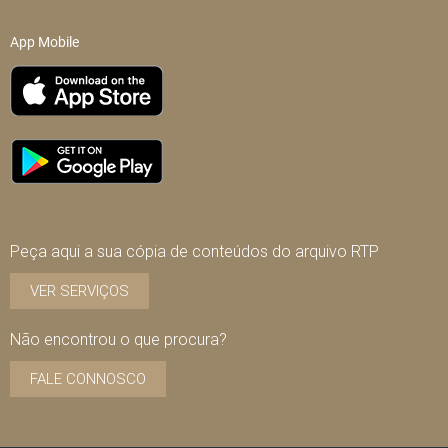
App Mobile
Peça aqui a sua cópia de conteúdos do arquivo RTP
VER SERVIÇOS
Não encontrou o que procura?
FALE CONNOSCO