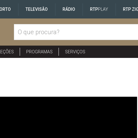
ORTO
TELEVISÃO
RÁDIO
RTP
PLAY
RTP ZI
LEÇÕES
PROGRAMAS
SERVIÇOS