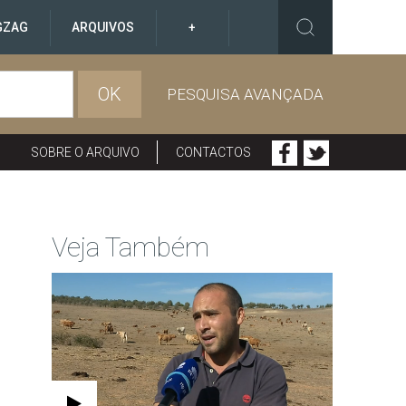
GZAG
ARQUIVOS
+
OK
PESQUISA AVANÇADA
SOBRE O ARQUIVO
CONTACTOS
Veja Também