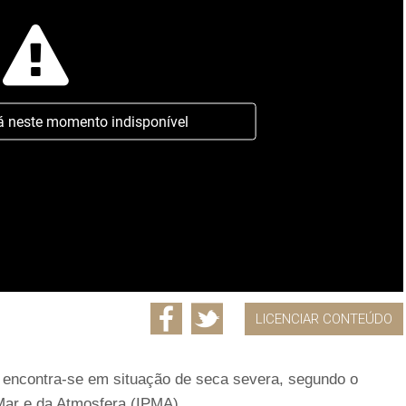
á neste momento indisponível
LICENCIAR CONTEÚDO
al encontra-se em situação de seca severa, segundo o
 Mar e da Atmosfera (IPMA).