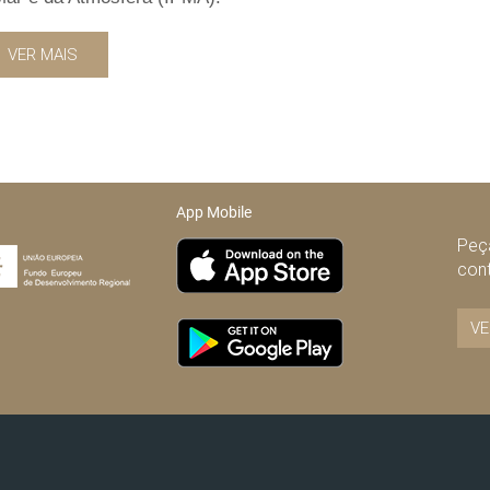
VER MAIS
App Mobile
Peça
con
VE