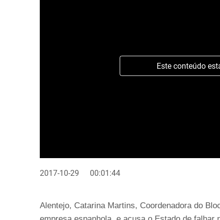
Este conteúdo est
2017-10-29
00:01:44
Alentejo, Catarina Martins, Coordenadora do Blo
empresa espanhola, e acusa o Estado de falhar 