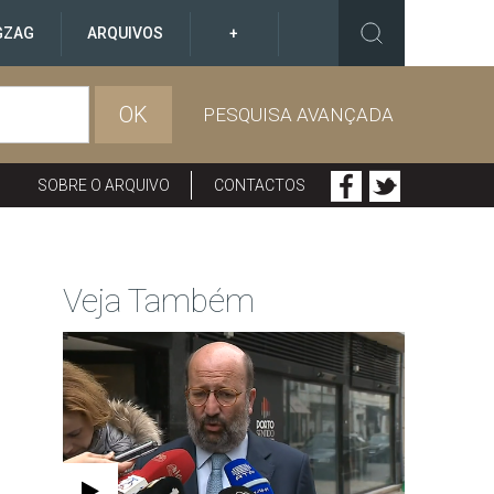
GZAG
ARQUIVOS
+
OK
PESQUISA AVANÇADA
SOBRE O ARQUIVO
CONTACTOS
Veja Também