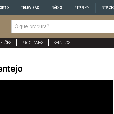
ORTO
TELEVISÃO
RÁDIO
RTP
PLAY
RTP ZI
LEÇÕES
PROGRAMAS
SERVIÇOS
entejo