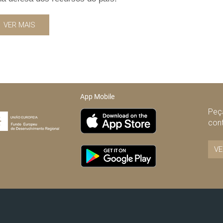
VER MAIS
App Mobile
Peça
con
VE