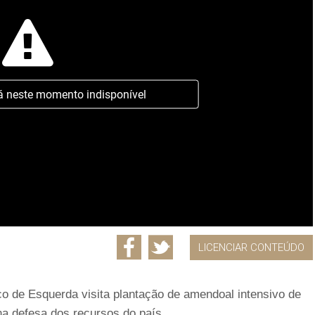
á neste momento indisponível
LICENCIAR CONTEÚDO
co de Esquerda visita plantação de amendoal intensivo de
na defesa dos recursos do país.