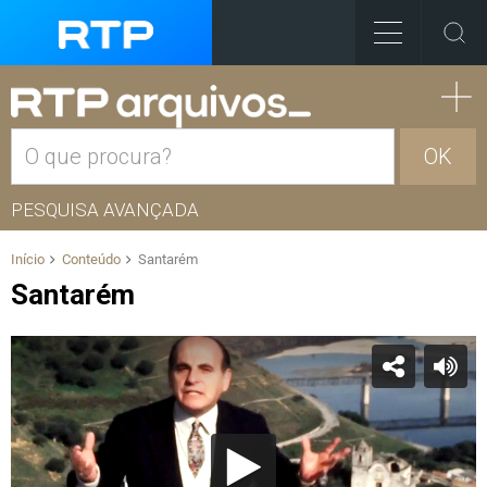
OK
PESQUISA AVANÇADA
Início
Conteúdo
Santarém
Santarém