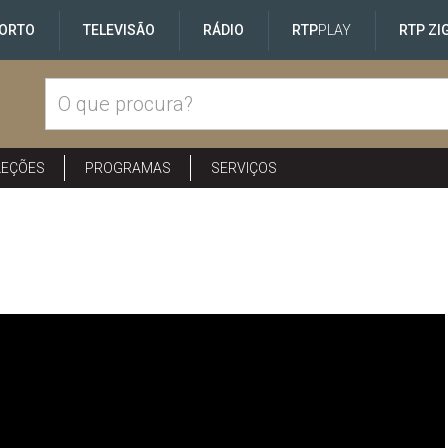
ORTO
TELEVISÃO
RÁDIO
RTP
PLAY
RTP ZI
LEÇÕES
PROGRAMAS
SERVIÇOS