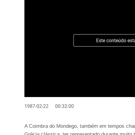
Este conteúdo est
1987-02-22
00:32:00
A Coimbra do Mondego, também em tempos chamad
Grécia clássica, ter representado durante muito