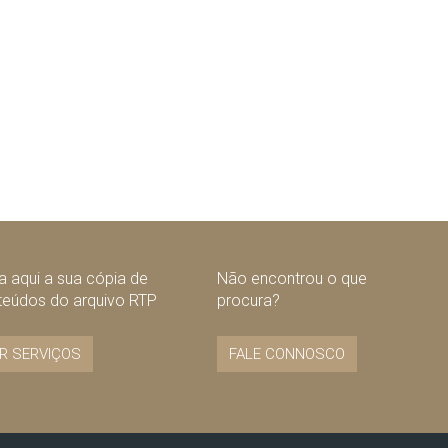
 aqui a sua cópia de
Não encontrou o que
teúdos do arquivo RTP
procura?
R SERVIÇOS
FALE CONNOSCO