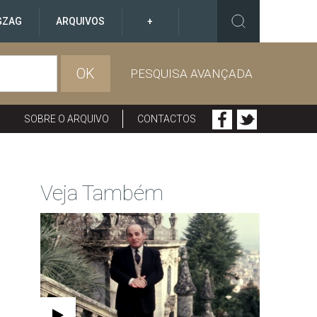
GZAG
ARQUIVOS
+
OK
PESQUISA AVANÇADA
SOBRE O ARQUIVO
CONTACTOS
Veja Também