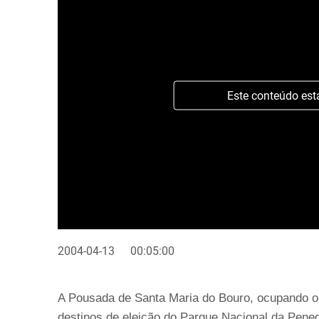
Este conteúdo est
2004-04-13
00:05:00
A Pousada de Santa Maria do Bouro, ocupando o
destinos de eleição do Parque Nacional da Pened