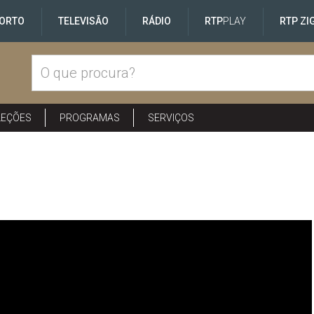
ORTO
TELEVISÃO
RÁDIO
RTP
PLAY
RTP ZI
LEÇÕES
PROGRAMAS
SERVIÇOS