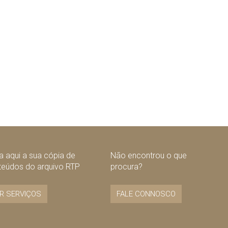
 aqui a sua cópia de
Não encontrou o que
teúdos do arquivo RTP
procura?
R SERVIÇOS
FALE CONNOSCO