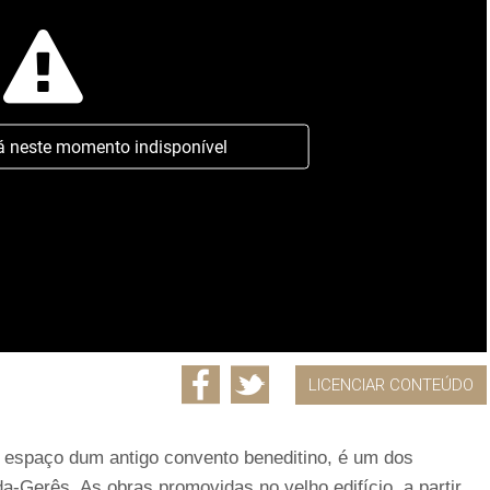
á neste momento indisponível
LICENCIAR CONTEÚDO
 espaço dum antigo convento beneditino, é um dos
a-Gerês. As obras promovidas no velho edifício, a partir