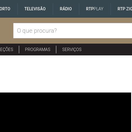
ORTO
TELEVISÃO
RÁDIO
RTP
PLAY
RTP ZI
LEÇÕES
PROGRAMAS
SERVIÇOS