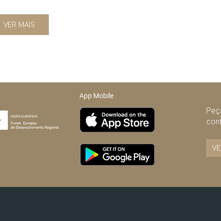
VER MAIS
App Mobile
Peça
con
VE