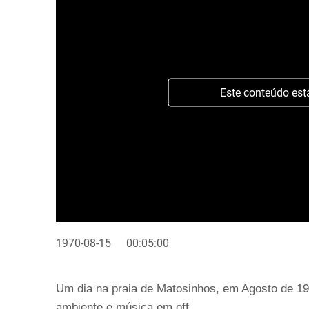
Este conteúdo est
1970-08-15
00:05:00
Um dia na praia de Matosinhos, em Agosto de 
ambiente e música em off.