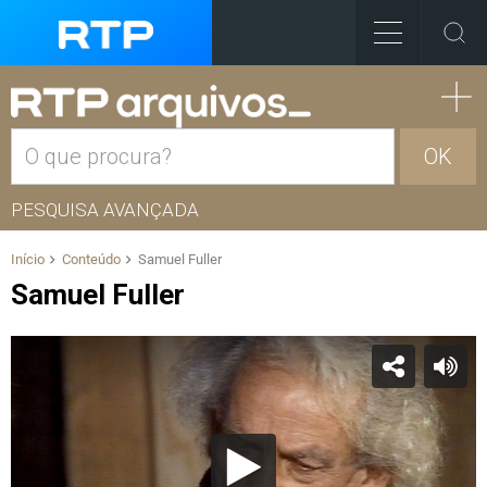
OK
PESQUISA AVANÇADA
Início
Conteúdo
Samuel Fuller
Samuel Fuller