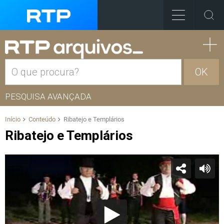
OK
PESQUISA AVANÇADA
Início
Conteúdo
Ribatejo e Templários
Ribatejo e Templários