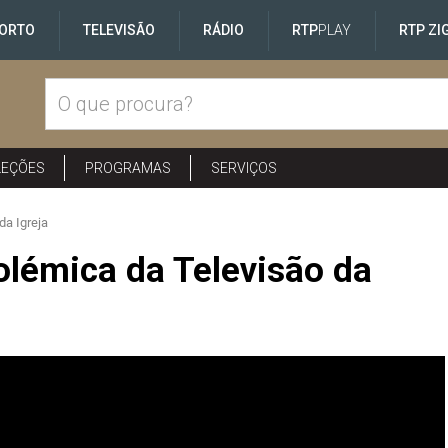
ORTO
TELEVISÃO
RÁDIO
RTP
PLAY
RTP ZI
LEÇÕES
PROGRAMAS
SERVIÇOS
da Igreja
olémica da Televisão da