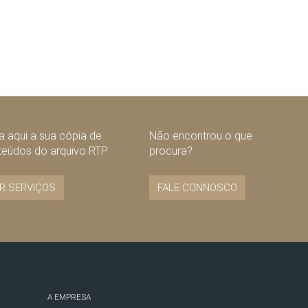
 aqui a sua cópia de
Não encontrou o que
teúdos do arquivo RTP
procura?
R SERVIÇOS
FALE CONNOSCO
A EMPRESA