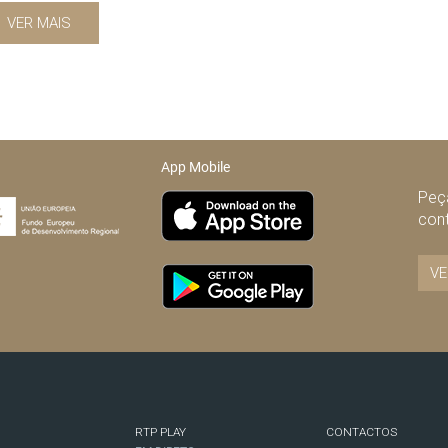
VER MAIS
App Mobile
Peça
con
VE
RTP PLAY
CONTACTOS