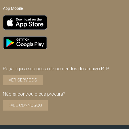
App Mobile
Peça aqui a sua cópia de conteúdos do arquivo RTP
VER SERVIÇOS
Não encontrou o que procura?
FALE CONNOSCO