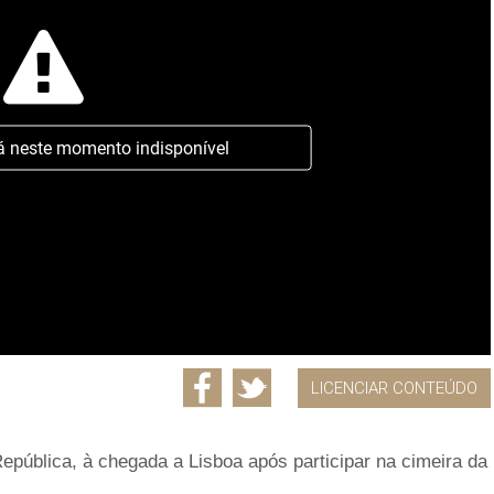
á neste momento indisponível
LICENCIAR CONTEÚDO
pública, à chegada a Lisboa após participar na cimeira da