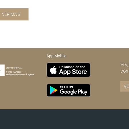
VER MAIS
App Mobile
Peça
con
VE