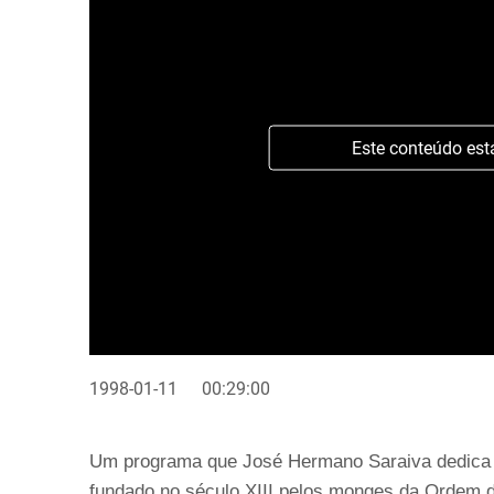
Este conteúdo est
1998-01-11
00:29:00
Um programa que José Hermano Saraiva dedica a
fundado no século XIII pelos monges da Ordem d