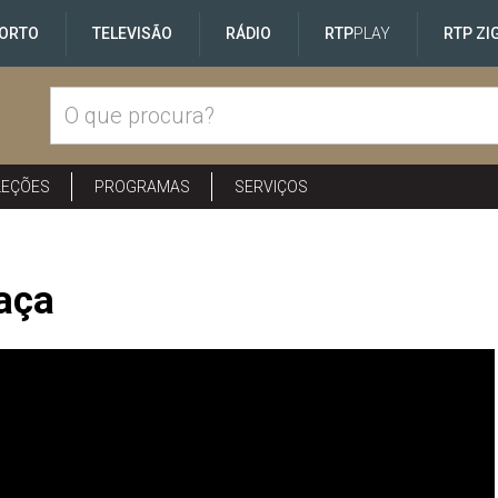
ORTO
TELEVISÃO
RÁDIO
RTP
PLAY
RTP ZI
LEÇÕES
PROGRAMAS
SERVIÇOS
aça