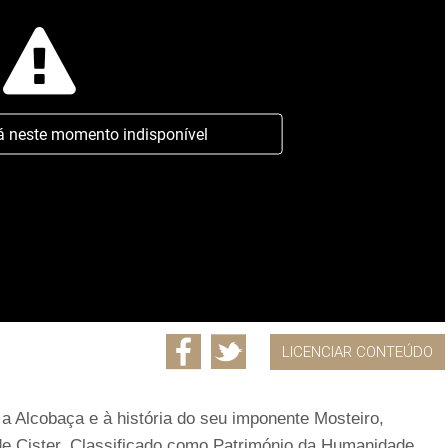
á neste momento indisponível
LICENCIAR CONTEÚDO
 Alcobaça e à história do seu imponente Mosteiro,
e Cister. Classificado como Património da Humanidade