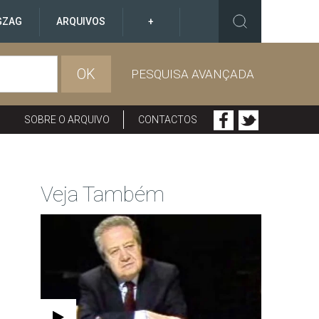
GZAG
ARQUIVOS
+
OK
PESQUISA AVANÇADA
SOBRE O ARQUIVO
CONTACTOS
Veja Também