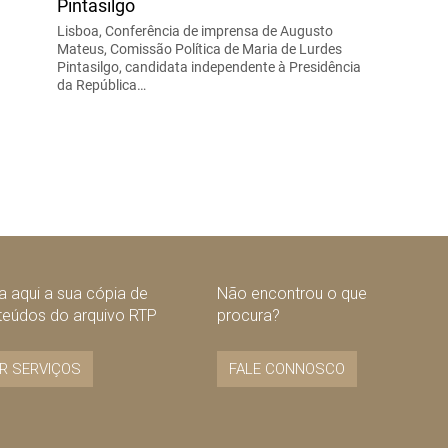
Pintasilgo
Lisboa, Conferência de imprensa de Augusto
Mateus, Comissão Política de Maria de Lurdes
Pintasilgo, candidata independente à Presidência
da República…
 aqui a sua cópia de
Não encontrou o que
teúdos do arquivo RTP
procura?
R SERVIÇOS
FALE CONNOSCO