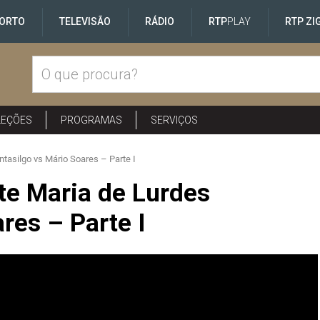
ORTO
TELEVISÃO
RÁDIO
RTP
PLAY
RTP ZI
LEÇÕES
PROGRAMAS
SERVIÇOS
ntasilgo vs Mário Soares – Parte I
te Maria de Lurdes
res – Parte I