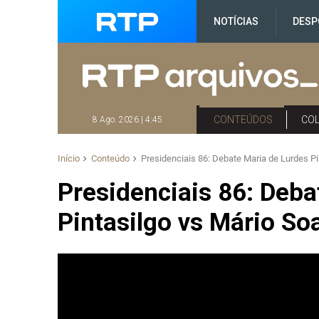
NOTÍCIAS
DESP
CONTEÚDOS
CO
8 Ago. 2026 | 4:45
Início
Conteúdo
Presidenciais 86: Debate Maria de Lurdes Pi
Presidenciais 86: Deba
Pintasilgo vs Mário Soa