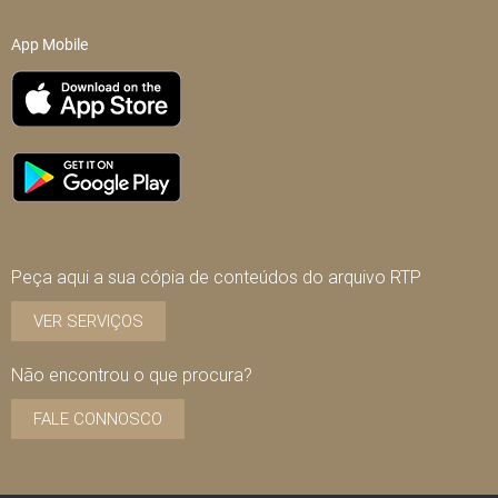
App Mobile
Peça aqui a sua cópia de conteúdos do arquivo RTP
VER SERVIÇOS
Não encontrou o que procura?
FALE CONNOSCO