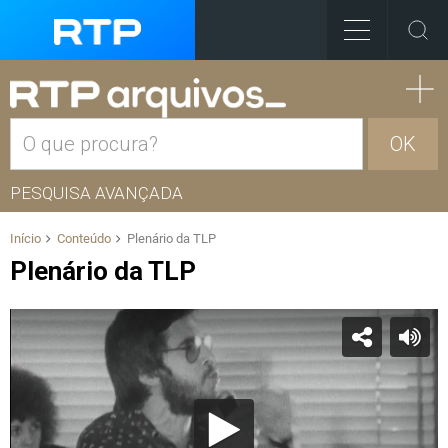
OK
PESQUISA AVANÇADA
Início
Conteúdo
Plenário da TLP
Plenário da TLP