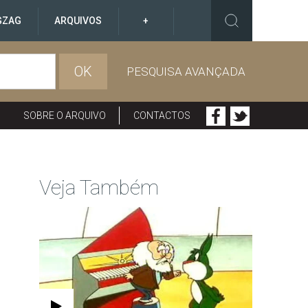
GZAG
ARQUIVOS
+
OK
PESQUISA AVANÇADA
SOBRE O ARQUIVO
CONTACTOS
Veja Também