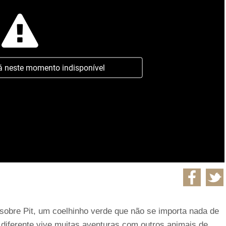
á neste momento indisponível
sobre Pit, um coelhinho verde que não se importa nada de
 diferente vive muitas aventuras com outros animais de