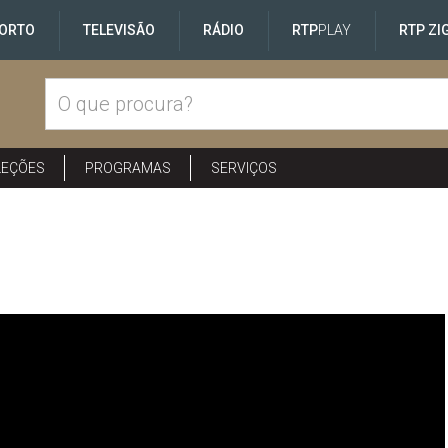
ORTO
TELEVISÃO
RÁDIO
RTP
PLAY
RTP ZI
LEÇÕES
PROGRAMAS
SERVIÇOS