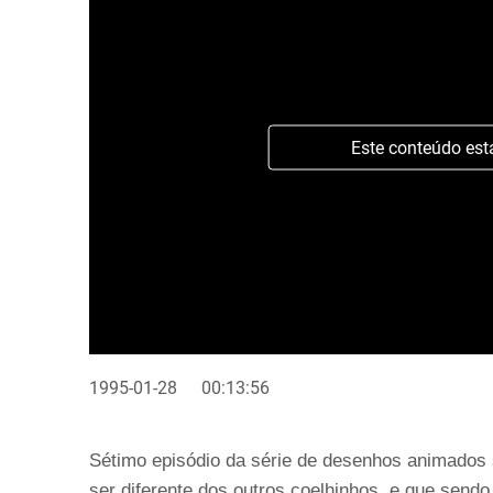
Este conteúdo est
1995-01-28
00:13:56
Sétimo episódio da série de desenhos animados 
ser diferente dos outros coelhinhos, e que sendo