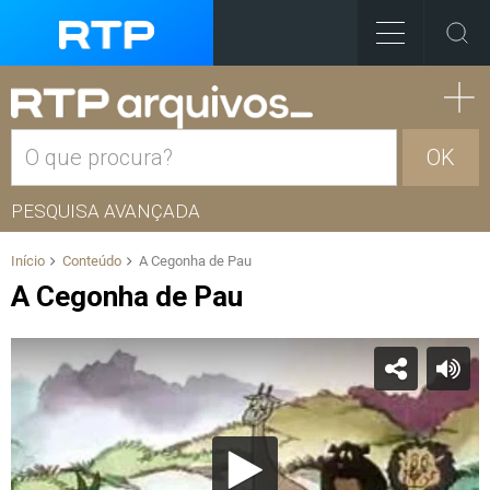
OK
PESQUISA AVANÇADA
Início
Conteúdo
A Cegonha de Pau
A Cegonha de Pau