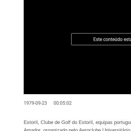
Este conteúdo est
1979-09-23
00:05:02
Estoril, Clube de Golf do Estoril, equipas port
Amador, organizado pelo Aeroclube Universitário