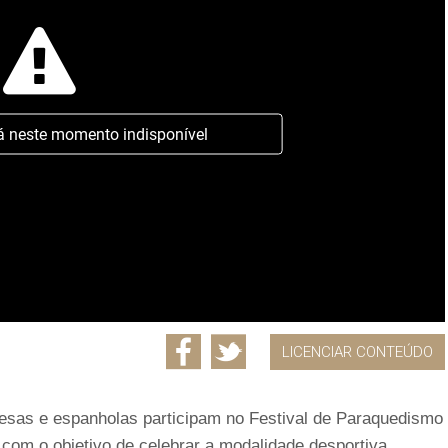
á neste momento indisponível
LICENCIAR CONTEÚDO
uguesas e espanholas participam no Festival de Paraquedismo
 com o objetivo de celebrar a modalidade desportiva.