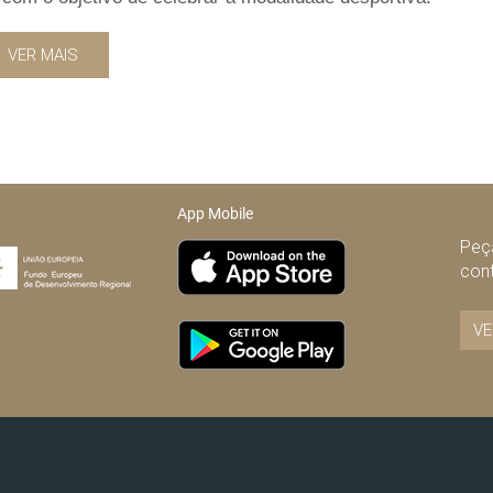
VER MAIS
App Mobile
Peça
con
VE