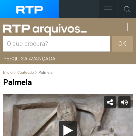
OK
PESQUISA AVANÇADA
Início
Conteúdo
Palmela
Palmela