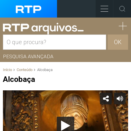
OK
PESQUISA AVANÇADA
Início
Conteúdo
Alcobaça
Alcobaça