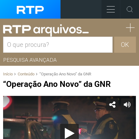
OK
PESQUISA AVANÇADA
Início
Conteúdo
“Operação Ano Novo” da GNR
“Operação Ano Novo” da GNR