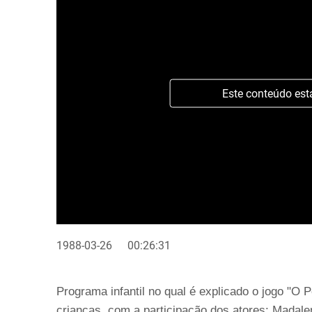
Este conteúdo est
1988-03-26
00:26:31
Programa infantil no qual é explicado o jogo "O 
crianças, com a participação dos atores: Madal