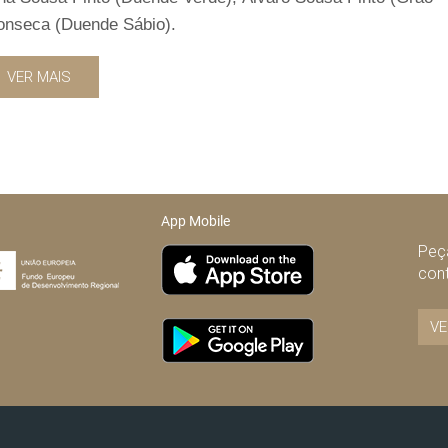
Fonseca (Duende Sábio).
VER MAIS
App Mobile
Peça
con
VE