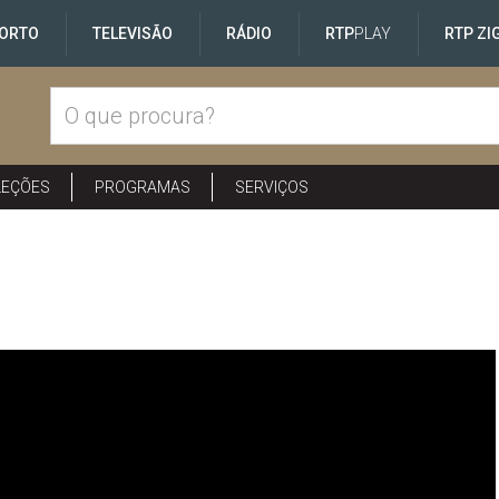
ORTO
TELEVISÃO
RÁDIO
RTP
PLAY
RTP ZI
LEÇÕES
PROGRAMAS
SERVIÇOS