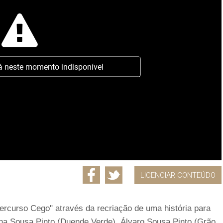
á neste momento indisponível
LICENCIAR CONTEÚDO
Percurso Cego" através da recriação de uma história para
ena Sousa Pinto (Duende Verde), Álvaro Sousa Pinto (Grão