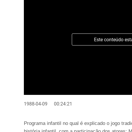
Este conteúdo est
1988-04-09
00:24:21
Programa infantil no qual é explicado o jogo trad
história infantil, com a participação dos atores