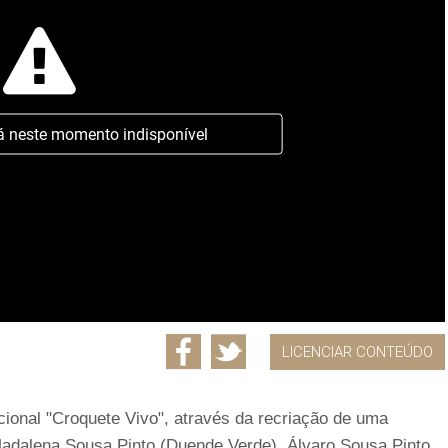
á neste momento indisponível
LICENCIAR CONTEÚDO
icional "Croquete Vivo", através da recriação de uma
: Madalena Sousa Pinto (Duende Verde), Álvaro Sousa Pinto