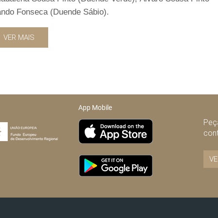
nando Fonseca (Duende Sábio).
VER MAIS
App Mobile
Peça
con
VE