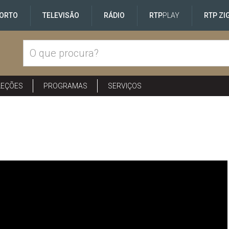
ORTO
TELEVISÃO
RÁDIO
RTP
PLAY
RTP ZI
LEÇÕES
PROGRAMAS
SERVIÇOS