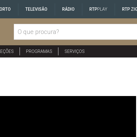
ORTO
TELEVISÃO
RÁDIO
RTP
PLAY
RTP ZI
LEÇÕES
PROGRAMAS
SERVIÇOS