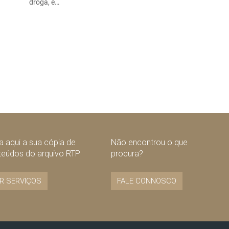
droga, e…
 aqui a sua cópia de
Não encontrou o que
teúdos do arquivo RTP
procura?
R SERVIÇOS
FALE CONNOSCO