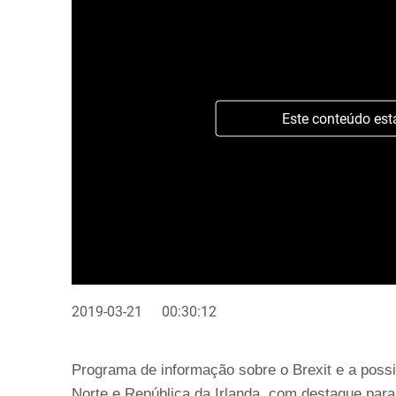
Este conteúdo est
2019-03-21
00:30:12
Programa de informação sobre o Brexit e a possib
Norte e República da Irlanda, com destaque par