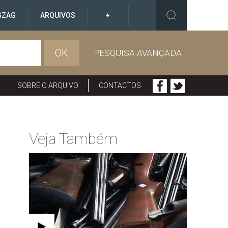
GZAG
ARQUIVOS
+
OK
PESQUISA AVANÇADA
SOBRE O ARQUIVO
CONTACTOS
Veja Também