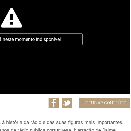
á neste momento indisponível
LICENCIAR CONTEÚDO
à história da rádio e das suas figuras mais importantes,
nos da rádio pública portuguesa. Narração de Jaime