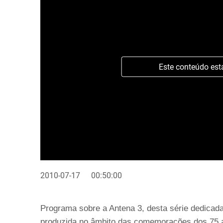
Este conteúdo est
2010-07-17
00:50:00
Programa sobre a Antena 3, desta série dedicada 
produzida no âmbito das comemorações dos 75 a