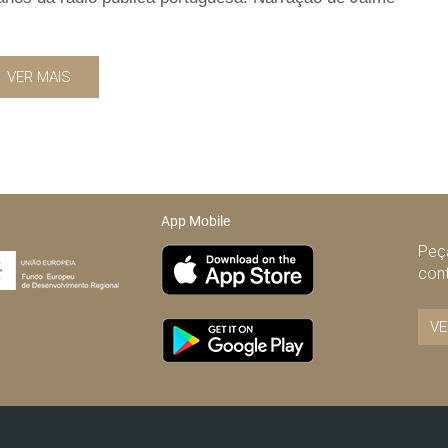
VER MAIS
App Mobile
Peça
con
VE