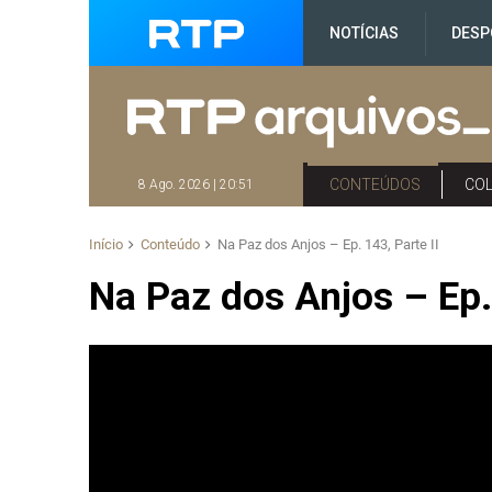
NOTÍCIAS
DESP
CONTEÚDOS
CO
8 Ago. 2026 | 20:51
Início
Conteúdo
Na Paz dos Anjos – Ep. 143, Parte II
Na Paz dos Anjos – Ep. 