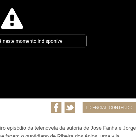
á neste momento indisponível
LICENCIAR CONTEÚDO
o episódio da telenovela da autoria de José Fanha e Jorge
ue fazem o quotidiano de Ribeira dos Anjos, uma vila