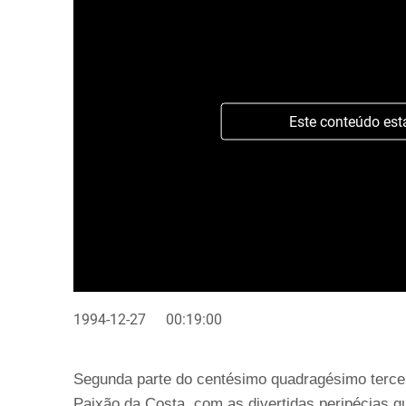
Este conteúdo est
1994-12-27
00:19:00
Segunda parte do centésimo quadragésimo terceir
Paixão da Costa, com as divertidas peripécias q