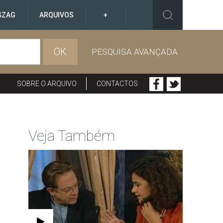
GZAG
ARQUIVOS
+
OK
PESQUISA AVANÇADA
SOBRE O ARQUIVO
CONTACTOS
Veja Também