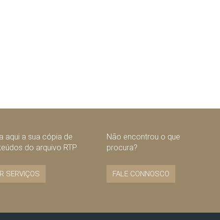
 aqui a sua cópia de
Não encontrou o que
teúdos do arquivo RTP
procura?
R SERVIÇOS
FALE CONNOSCO