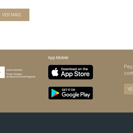
VER MAIS
App Mobile
Peça
con
VE