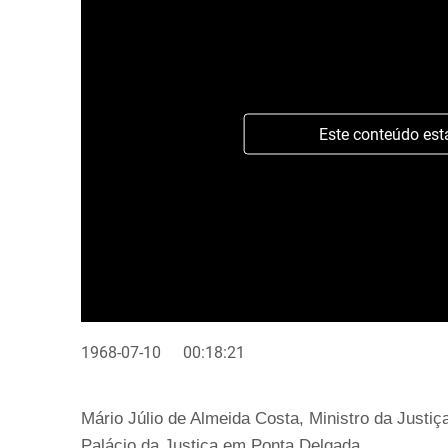
Este conteúdo est
1968-07-10
00:18:21
Mário Júlio de Almeida Costa, Ministro da Justiça
Palácio da Justiça em Ponta Delgada.