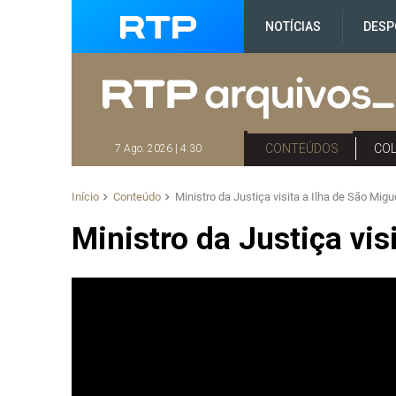
NOTÍCIAS
DESP
CONTEÚDOS
CO
7 Ago. 2026 | 4:30
Início
Conteúdo
Ministro da Justiça visita a Ilha de São Migu
Ministro da Justiça vis