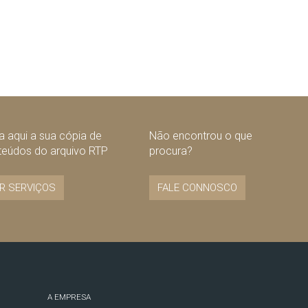
 aqui a sua cópia de
Não encontrou o que
teúdos do arquivo RTP
procura?
R SERVIÇOS
FALE CONNOSCO
A EMPRESA