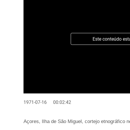
Este conteúdo est
1971-07-16
00:02:42
Açores, Ilha de São Miguel, cortejo etnográfico 