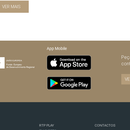
VER MAIS
App Mobile
Peça
con
VE
RTP PLAY
CONTACTOS