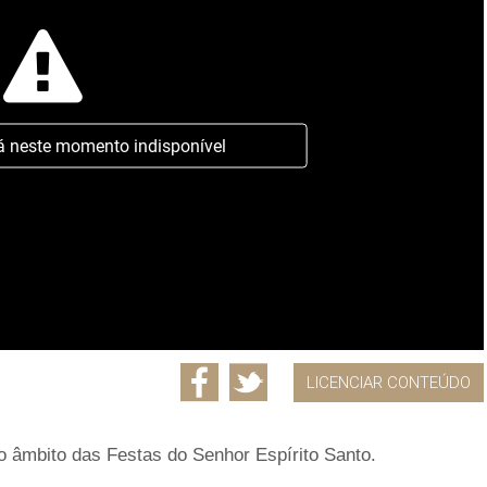
á neste momento indisponível
LICENCIAR CONTEÚDO
no âmbito das Festas do Senhor Espírito Santo.