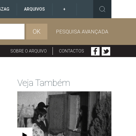
GZAG
ARQUIVOS
+
OK
PESQUISA AVANÇADA
SOBRE O ARQUIVO
CONTACTOS
Veja Também