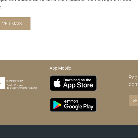
a.
VER MAIS
App Mobile
Peça
con
VE