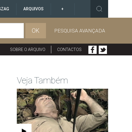
GZAG
ARQUIVOS
+
OK
PESQUISA AVANÇADA
SOBRE O ARQUIVO
CONTACTOS
Veja Também