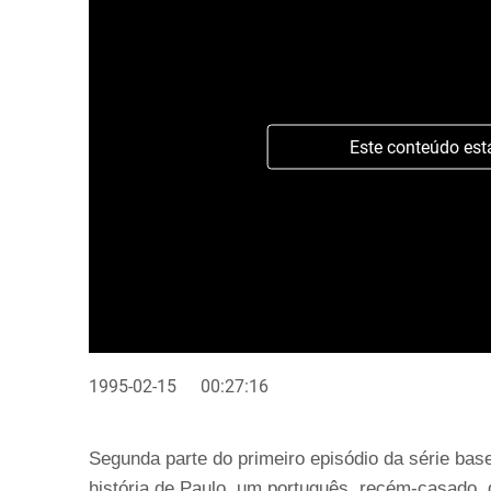
Este conteúdo est
1995-02-15
00:27:16
Segunda parte do primeiro episódio da série b
história de Paulo, um português, recém-casado,