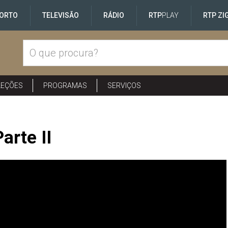
ORTO
TELEVISÃO
RÁDIO
RTP
PLAY
RTP ZI
LEÇÕES
PROGRAMAS
SERVIÇOS
arte II