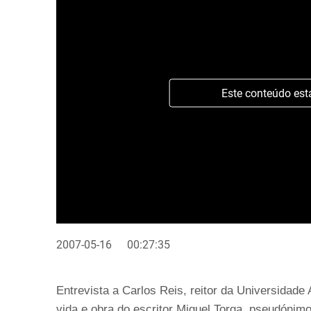
Este conteúdo est
2007-05-16
00:27:35
Entrevista a Carlos Reis, reitor da Universidade
vida e obra do escritor Miguel Torga, pseudónimo