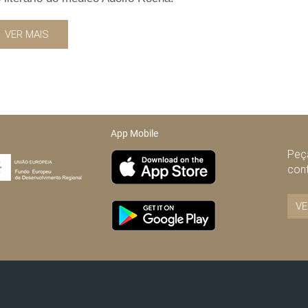
VER MAIS
App Mobile
Peça
con
VE