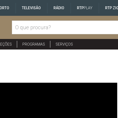
ORTO
TELEVISÃO
RÁDIO
RTP
PLAY
RTP ZI
LEÇÕES
PROGRAMAS
SERVIÇOS