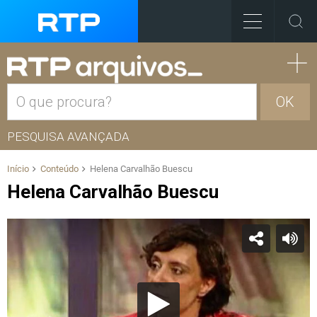
OK
PESQUISA AVANÇADA
Início
Conteúdo
Helena Carvalhão Buescu
Helena Carvalhão Buescu