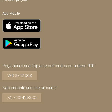
App Mobile
Peça aqui a sua cópia de conteúdos do arquivo RTP
VER SERVIÇOS
Não encontrou o que procura?
FALE CONNOSCO