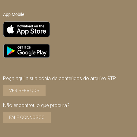
App Mobile
Peça aqui a sua cópia de conteúdos do arquivo RTP
VER SERVIÇOS
Não encontrou o que procura?
FALE CONNOSCO