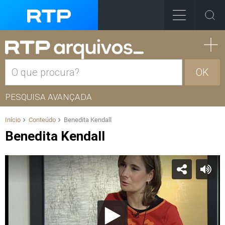
OK
PESQUISA AVANÇADA
Início
Conteúdo
Benedita Kendall
Benedita Kendall