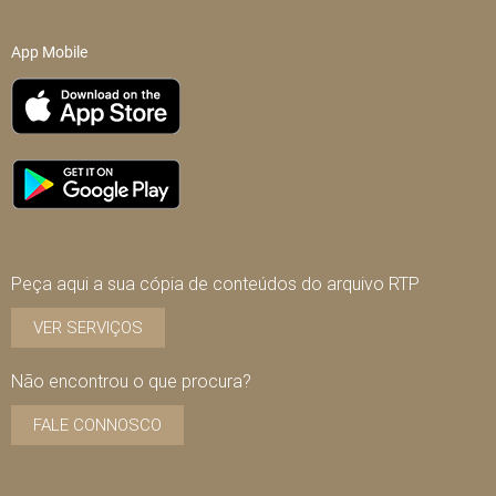
App Mobile
Peça aqui a sua cópia de conteúdos do arquivo RTP
VER SERVIÇOS
Não encontrou o que procura?
FALE CONNOSCO