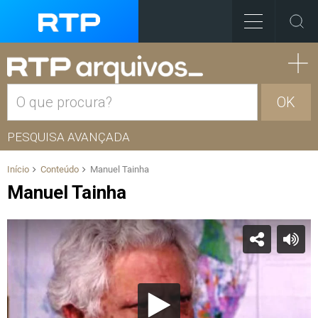
OK
PESQUISA AVANÇADA
Início
Conteúdo
Manuel Tainha
Manuel Tainha