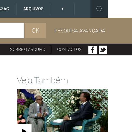
GZAG
ARQUIVOS
+
OK
PESQUISA AVANÇADA
SOBRE O ARQUIVO
CONTACTOS
Veja Também