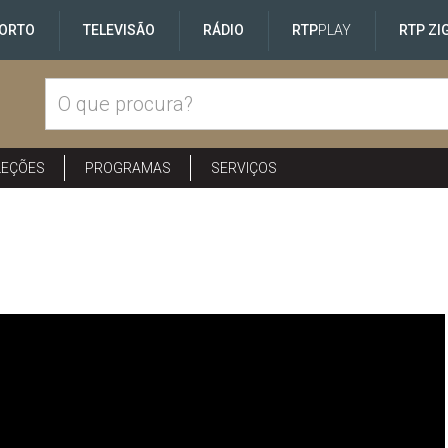
ORTO
TELEVISÃO
RÁDIO
RTP
PLAY
RTP ZI
LEÇÕES
PROGRAMAS
SERVIÇOS