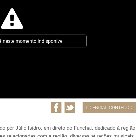
á neste momento indisponível
LICENCIAR CONTEÚDO
 por Júlio Isidro, em direto do Funchal, dedicado à região
ades relacionadas com a região, diversas atuações musicais