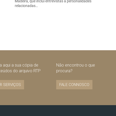
Madeira, que inclui entrevistas a personalidades
relacionadas…
 aqui a sua cópia de
Não encontrou o que
teúdos do arquivo RTP
procura?
R SERVIÇOS
FALE CONNOSCO