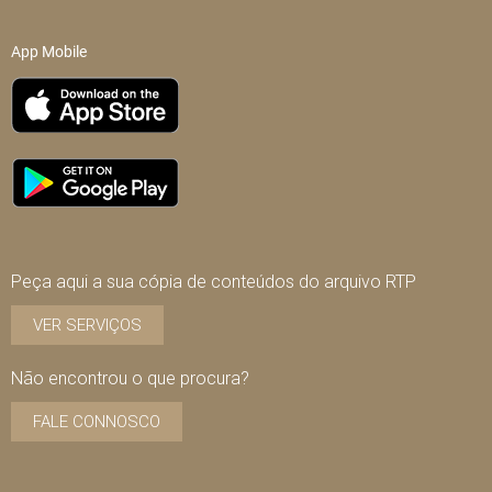
App Mobile
Peça aqui a sua cópia de conteúdos do arquivo RTP
VER SERVIÇOS
Não encontrou o que procura?
FALE CONNOSCO