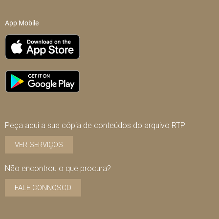
App Mobile
Peça aqui a sua cópia de conteúdos do arquivo RTP
VER SERVIÇOS
Não encontrou o que procura?
FALE CONNOSCO