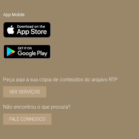
App Mobile
Peça aqui a sua cópia de conteúdos do arquivo RTP
VER SERVIÇOS
Não encontrou o que procura?
FALE CONNOSCO