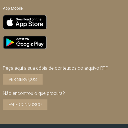
App Mobile
Peça aqui a sua cópia de conteúdos do arquivo RTP
VER SERVIÇOS
Não encontrou o que procura?
FALE CONNOSCO