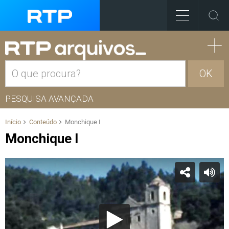
OK
PESQUISA AVANÇADA
Início
Conteúdo
Monchique I
Monchique I