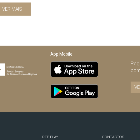
VER MAIS
App Mobile
Peça
con
VE
RTP PLAY
CONTACTOS