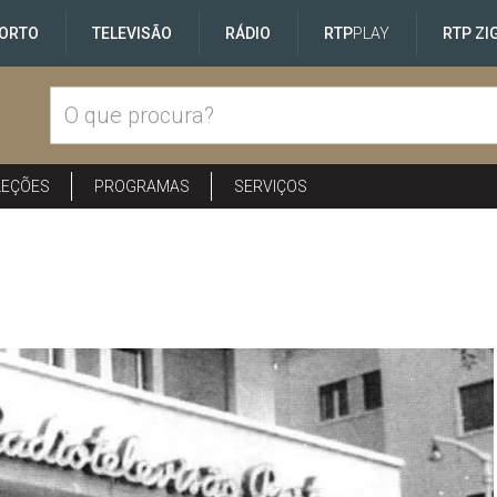
ORTO
TELEVISÃO
RÁDIO
RTP
PLAY
RTP ZI
LEÇÕES
PROGRAMAS
SERVIÇOS