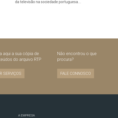
da televisão na sociedade portuguesa.…
 aqui a sua cópia de
Não encontrou o que
teúdos do arquivo RTP
procura?
R SERVIÇOS
FALE CONNOSCO
A EMPRESA