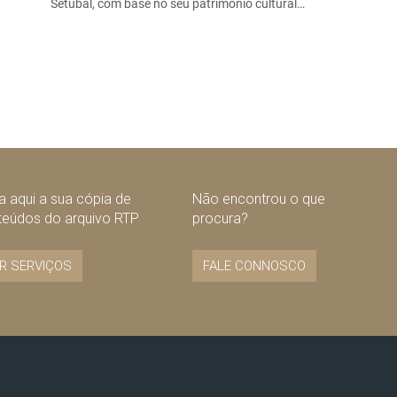
Setúbal, com base no seu património cultural…
 aqui a sua cópia de
Não encontrou o que
teúdos do arquivo RTP
procura?
R SERVIÇOS
FALE CONNOSCO