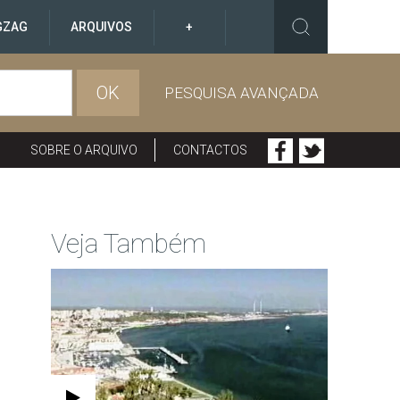
GZAG
ARQUIVOS
+
OK
PESQUISA AVANÇADA
SOBRE O ARQUIVO
CONTACTOS
Veja Também