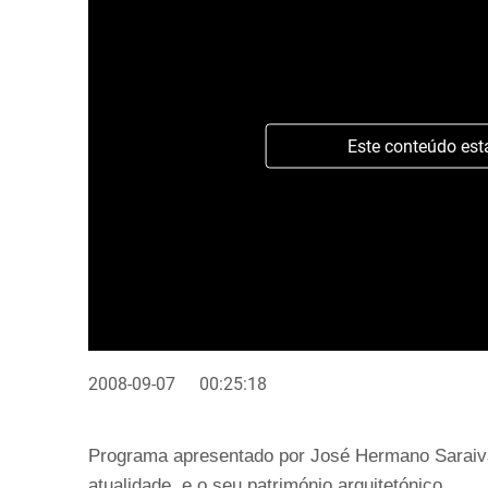
Este conteúdo est
2008-09-07
00:25:18
Programa apresentado por José Hermano Saraiva
atualidade, e o seu património arquitetónico.