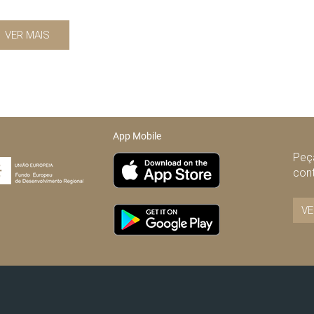
VER MAIS
App Mobile
Peça
con
VE