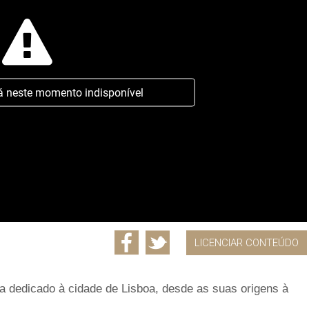
á neste momento indisponível
LICENCIAR CONTEÚDO
 dedicado à cidade de Lisboa, desde as suas origens à