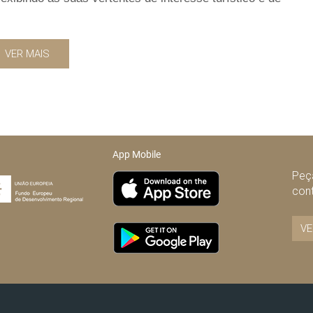
VER MAIS
App Mobile
Peça
con
VE