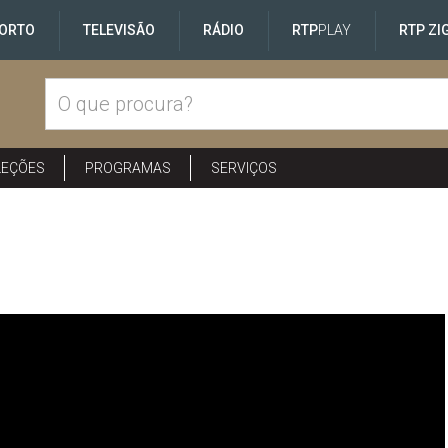
ORTO
TELEVISÃO
RÁDIO
RTP
PLAY
RTP ZI
LEÇÕES
PROGRAMAS
SERVIÇOS