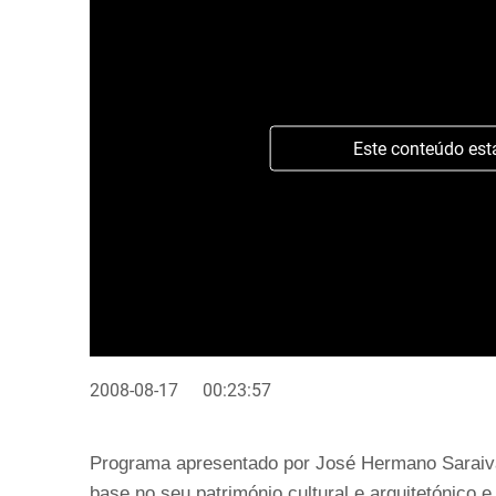
Este conteúdo est
2008-08-17
00:23:57
Programa apresentado por José Hermano Saraiva 
base no seu património cultural e arquitetónico e