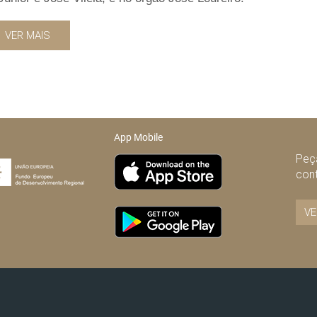
VER MAIS
App Mobile
Peça
con
VE