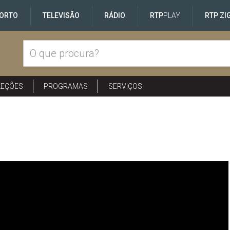
ORTO
TELEVISÃO
RÁDIO
RTP
PLAY
RTP ZI
LEÇÕES
PROGRAMAS
SERVIÇOS