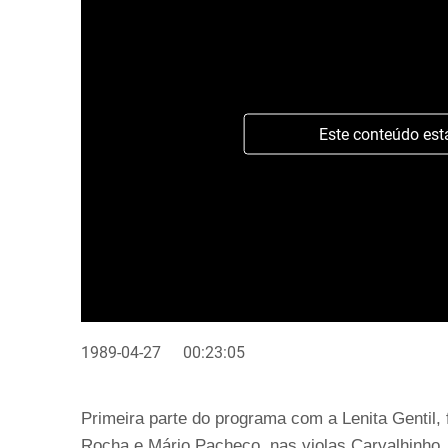
Este conteúdo est
1989-04-27
00:23:05
Primeira parte do programa com a Lenita Gentil,
Rocha e Mário Pacheco, nas violas Carvalhinho J