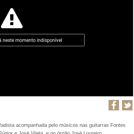
á neste momento indisponível
 fadista acompanhada pelo músicos nas guitarras Fontes
únior e José Vilela, e no órgão José Loureiro.