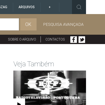
GZAG
ARQUIVOS
+
OK
PESQUISA AVANÇADA
SOBRE O ARQUIVO
CONTACTOS
Veja Também