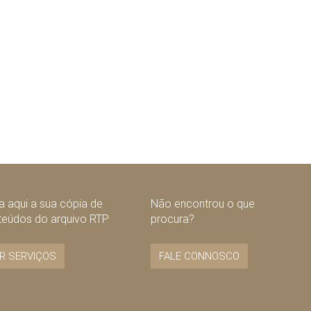
 aqui a sua cópia de
Não encontrou o que
teúdos do arquivo RTP
procura?
R SERVIÇOS
FALE CONNOSCO