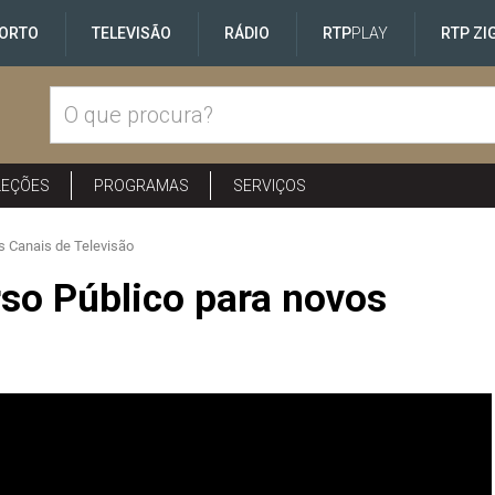
ORTO
TELEVISÃO
RÁDIO
RTP
PLAY
RTP ZI
LEÇÕES
PROGRAMAS
SERVIÇOS
 Canais de Televisão
so Público para novos